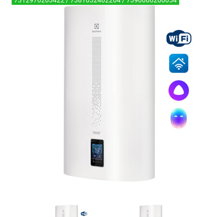
7312970203422 / 7381032402264 / 7390000200054