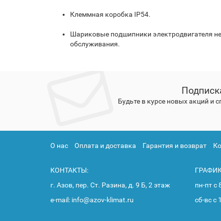
Клеммная коробка IP54.
Шариковые подшипники электродвигателя не
обслуживания.
Подписк
Будьте в курсе новых акций и 
О нас
Оплата и доставка
Гарантия и возврат
К
КОНТАКТЫ:
ГРАФИК
г. Азов, пер. Ст. Разина, д. 9 Б, 2 этаж
пн-пт с 
e-mail: info@azov-klimat.ru
сб-вс с 