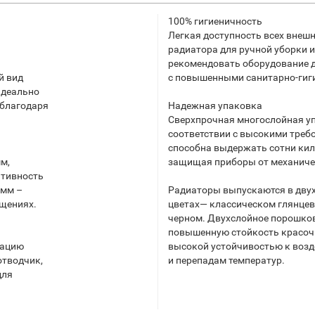
100% гигиеничность
Легкая доступность всех внешн
радиатора для ручной уборки 
рекомендовать оборудование 
й вид
с повышенными санитарно-гиг
идеально
 благодаря
Надежная упаковка
Сверхпрочная многослойная у
соответствии с высокими треб
способна выдержать сотни кил
мм,
защищая приборы от механиче
ативность
 мм –
Радиаторы выпускаются в дву
щениях.
цветах— классическом глянце
черном. Двухслойное порошко
повышенную стойкость красоч
тацию
высокой устойчивостью к воз
отводчик,
и перепадам температур.
для