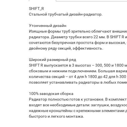
SHIFT_R
Стальной трубчатый дизайн-радиатор.
Утонченный дизайн
Изящные формы труб зрительно облегчают внешни
радиатора. Диаметр трубки всего 22 мм. В SHIFT R 
сочетаются безупречная простота форм и высокая,
двойному ряду секций, эффективность.
Широкий размерный ряд
SHIFT R выпускается в 3 высотах – 300, 500 и 1800 
сбоковым и нижним подключением. Большая вари
количества секций – от 4 для h 1800 до 42 для h 300
позволяет устанавливать радиаторы в любых поме
100% заводская сборка
Радиатор полностью готов к установке. В комплек
входят все необходимые детали: заглушки, воздухо
надежные кронштейны с крепежными элементами 
быстрого и легкого монтажа.