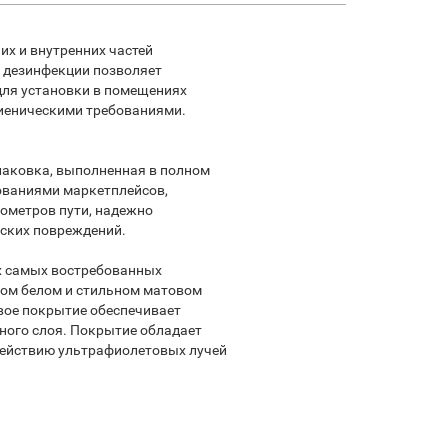
их и внутренних частей
и дезинфекции позволяет
для установки в помещениях
иеническими требованиями.
паковка, выполненная в полном
ованиями маркетплейсов,
ометров пути, надежно
ских повреждений.
х самых востребованных
вом белом и стильном матовом
вое покрытие обеспечивает
ного слоя. Покрытие обладает
действию ультрафиолетовых лучей