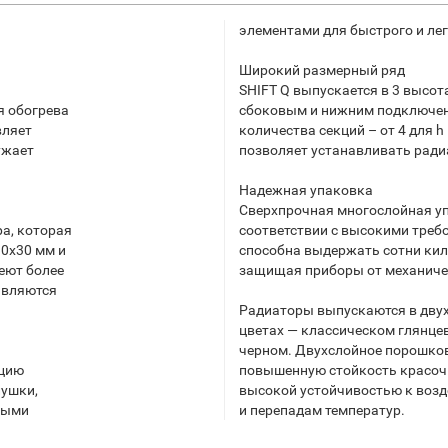
элементами для быстрого и ле
Широкий размерный ряд
SHIFT Q выпускается в 3 высота
я обогрева
сбоковым и нижним подключен
вляет
количества секций – от 4 для h
ужает
позволяет устанавливать рад
.
Надежная упаковка
Сверхпрочная многослойная у
а, которая
соответствии с высокими треб
30х30 мм и
способна выдержать сотни кил
еют более
защищая приборы от механиче
являются
Радиаторы выпускаются в дву
цветах — классическом глянце
черном. Двухслойное порошко
ацию
повышенную стойкость красоч
лушки,
высокой устойчивостью к воз
ными
и перепадам температур.